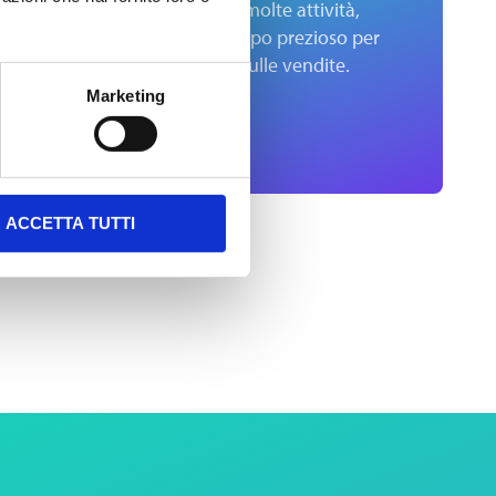
in
Automatizza molte attività,
ità di
liberando tempo prezioso per
ivi e
concentrarsi sulle vendite.
Marketing
ACCETTA TUTTI