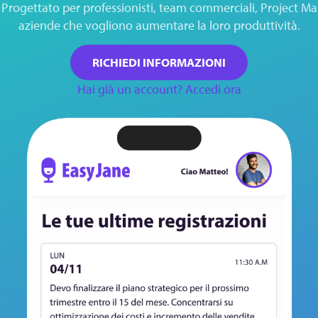
 Progettato per professionisti, team commerciali, Project M
aziende che vogliono aumentare la loro produttività.
RICHIEDI INFORMAZIONI
Hai già un account? Accedi ora