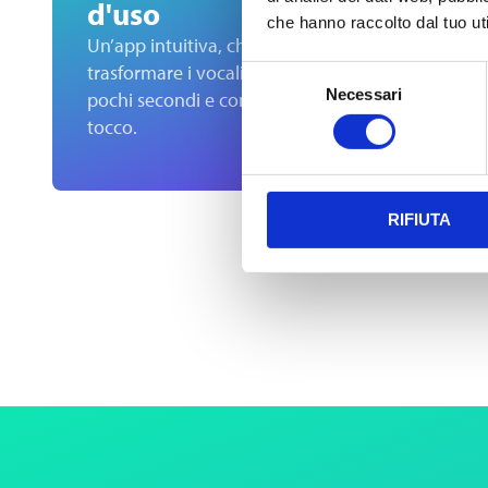
d'uso
Si adat
che hanno raccolto dal tuo uti
profess
Un’app intuitiva, che permette di
email a
trasformare i vocali in testo in
Selezione
diretta
Necessari
pochi secondi e con un solo
del
tocco.
consenso
RIFIUTA