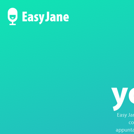
Easy Ja
co
appuntam