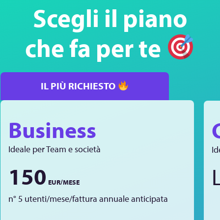
Scegli il piano
che fa per te
IL PIÙ RICHIESTO
Business
Ideale per Team e società
Id
150
L
EUR/MESE
n° 5 utenti/mese/fattura annuale anticipata